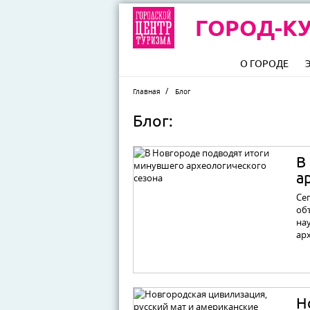
ГОРОД-КУ
О ГОРОДЕ
Главная
Блог
Блог:
В
а
Сег
об
на
ар
Н