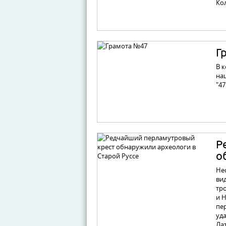
Ко
Г
В 
на
"47
Р
о
Не
ви
тр
и 
пе
уд
Ла