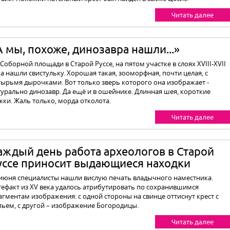
Читать далее
А мы, похоже, динозавра нашли...»
Соборной площади в Старой Руссе, на пятом участке в слоях XVIII-XVII
а нашли свистульку. Хорошая такая, зооморфная, почти целая, с
тырьмя дырочками. Вот только зверь которого она изображает -
турально динозавр. Да ещё и в ошейнике. Длинная шея, короткие
жки. Жаль только, морда отколота.
Читать далее
аждый день работа археологов в Старой
уссе приносит выдающиеся находки
 июня специалисты нашли вислую печать владычного наместника.
тефакт из XV века удалось атрибутировать по сохранившимся
агментам изображения: с одной стороны на свинце оттиснут крест с
пьем, с другой – изображение Богородицы.
Читать далее