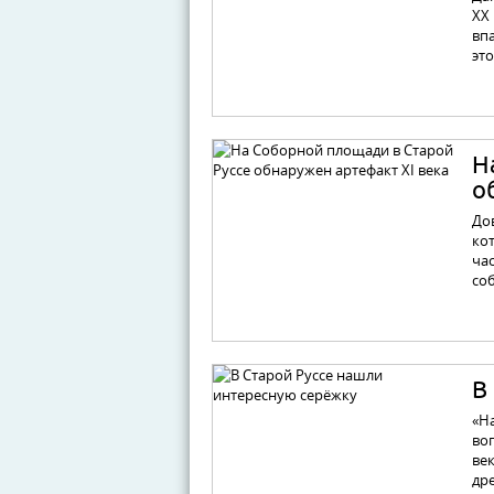
XX 
вп
эт
Н
о
До
кот
ча
со
В
«На
во
век
др