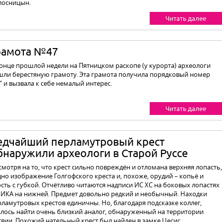
лосницын.
Читать далее
рамота №47
конце прошлой недели на Пятницком раскопе (у курорта) археологи
шли берестяную грамоту. Эта грамота получила порядковый номер
" и вызвала к себе немалый интерес.
Читать далее
едчайший перламутровый крест
бнаружили археологи в Старой Руссе
смотря на то, что крест сильно повреждён и отломана верхняя лопасть,
дно изображение Голгофского креста и, похоже, орудий – копьё и
ость с губкой. Отчётливо читаются надписи ИС ХС на боковых лопастях
НИКА на нижней. Предмет довольно редкий и необычный. Находки
рламутровых крестов единичны. Но, благодаря подсказке коллег,
алось найти очень близкий аналог, обнаруженный на территории
твии. Похожий нательный крест был найден в замке Цесис.