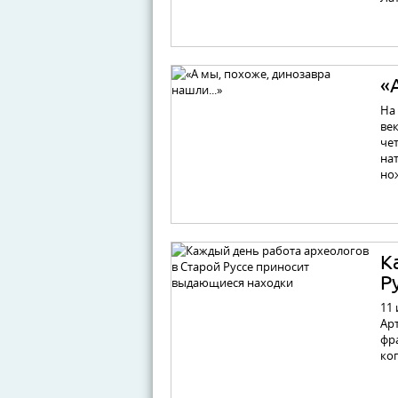
«
На 
век
че
на
но
К
Р
11
Ар
фр
ко