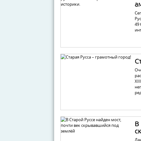
а
Се
Ру
49 
ин
С
Оч
ра
XII
неп
ре
В
с
Да