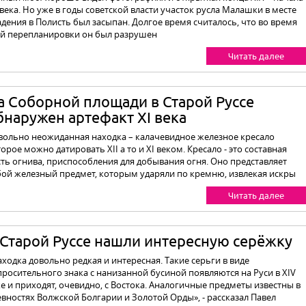
века. Но уже в годы советской власти участок русла Малашки в месте
адения в Полисть был засыпан. Долгое время считалось, что во время
ой перепланировки он был разрушен
Читать далее
а Соборной площади в Старой Руссе
бнаружен артефакт XI века
вольно неожиданная находка – калачевидное железное кресало
орое можно датировать XII а то и XI веком. Кресало - это составная
сть огнива, приспособления для добывания огня. Оно представляет
бой железный предмет, которым ударяли по кремню, извлекая искры
Читать далее
 Старой Руссе нашли интересную серёжку
ходка довольно редкая и интересная. Такие серьги в виде
просительного знака с нанизанной бусиной появляются на Руси в XIV
е и приходят, очевидно, с Востока. Аналогич­ные предметы известны в
евностях Волжской Болгарии и Золотой Орды», - рассказал Павел