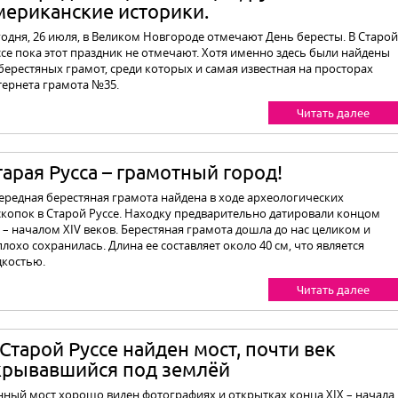
мериканские историки.
годня, 26 июля, в Великом Новгороде отмечают День бересты. В Старой
ссе пока этот праздник не отмечают. Хотя именно здесь были найдены
берестяных грамот, среди которых и самая известная на просторах
тернета грамота №35.
Читать далее
тарая Русса – грамотный город!
ередная берестяная грамота найдена в ходе археологических
скопок в Старой Руссе. Находку предварительно датировали концом
I – началом XIV веков. Берестяная грамота дошла до нас целиком и
лохо сохранилась. Длина ее составляет около 40 см, что является
дкостью.
Читать далее
 Старой Руссе найден мост, почти век
крывавшийся под землёй
нный мост хорошо виден фотографиях и открытках конца XIX – начала