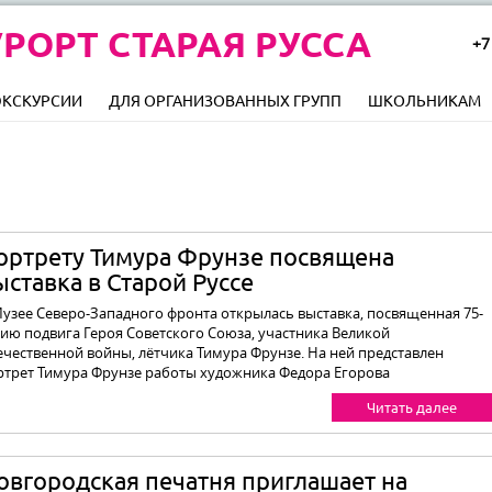
РОРТ СТАРАЯ РУССА
+7
ЭКСКУРСИИ
ДЛЯ ОРГАНИЗОВАННЫХ ГРУПП
ШКОЛЬНИКАМ
ортрету Тимура Фрунзе посвящена
ыставка в Старой Руссе
Музее Северо-Западного фронта открылась выставка, посвященная 75-
тию подвига Героя Советского Союза, участника Великой
ечественной войны, лётчика Тимура Фрунзе. На ней представлен
ртрет Тимура Фрунзе работы художника Федора Егорова
Читать далее
овгородская печатня приглашает на