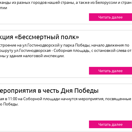
манды из разных городов нашей страны, а также из Белоруссии и стран
лтии
Читать далее
кция «Бессмертный полк»
строение на ул.Гостинодворской у парка Победы; начало движения по
ршруту ул.Гостинодворская - Соборная площадь, с остановкой слева от
ены у здания налоговой инспекции.
Читать далее
ероприятия в честь Дня Победы
мая в 11:00 на Соборной площади начнутся мероприятия, посвященные
ю Победы.
Читать далее