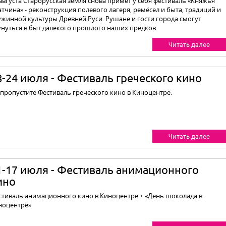
августа Старорусская земля снова примет у себя фестиваль «Княжья
тчина» - реконструкция полевого лагеря, ремёсел и быта, традиций и
ужинной культуры Древней Руси. Рушане и гости города смогут
унуться в быт далёкого прошлого наших предков.
Читать далее
8-24 июля - Фестиваль греческого кино
 пропустите Фестиваль греческого кино в Киноцентре.
Читать далее
1-17 июля - Фестиваль анимационного
ино
стиваль анимационного кино в Киноцентре + «День шоколада в
ноцентре»