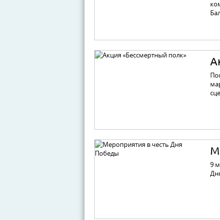
ко
Ба
А
По
ма
сц
М
9 
Дн