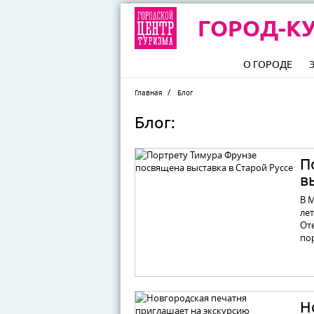
ГОРОД-КУ
О ГОРОДЕ
Главная
Блог
Блог:
П
в
В 
ле
От
по
Н