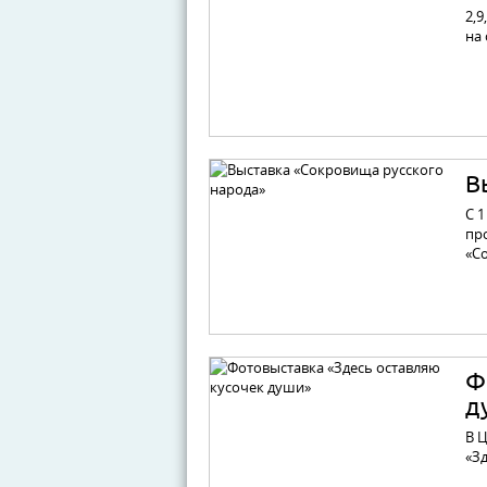
2,9
на
В
С 
пр
«С
Ф
д
В 
«З