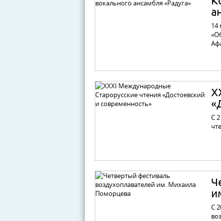
К
а
14 
«О
Аф
X
«
С 
чт
Ч
и
С 2
во