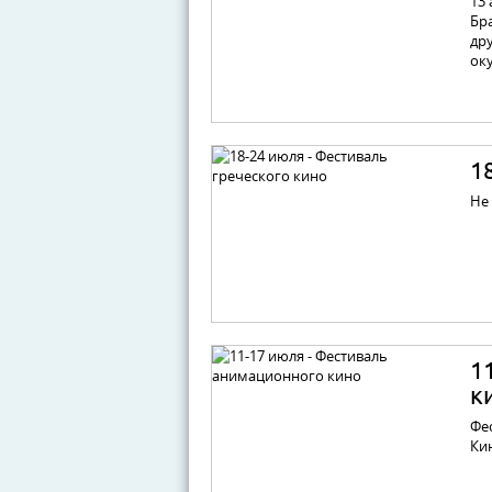
13 
Бра
др
ок
1
Не
1
к
Фе
Ки