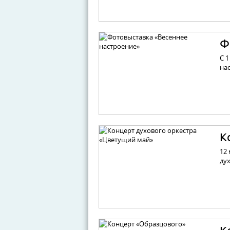
Ф
С 1
на
К
12
ду