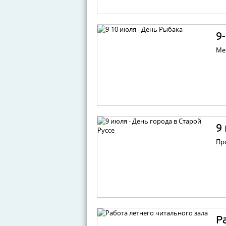
9
Ме
9
Пр
Р