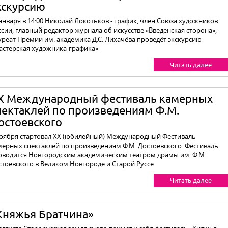
кскурсию
 января в 14:00 Николай Локотьков - график, член Союза художников
сии, главный редактор журнала об искусстве «Введенская сторона»,
уреат Премии им. академика Д.С. Лихачёва проведёт экскурсию
астерская художника-графика»
Читать далее
X Международный фестиваль камерных
пектаклей по произведениям Ф.М.
остоевского
ноября стартовал XX (юбилейный) Международный Фестиваль
мерных спектаклей по произведениям Ф.М. Достоевского. Фестиваль
оводится Новгородским академическим театром драмы им. Ф.М.
стоевского в Великом Новгороде и Cтарой Руссе
Читать далее
Княжья Братчина»