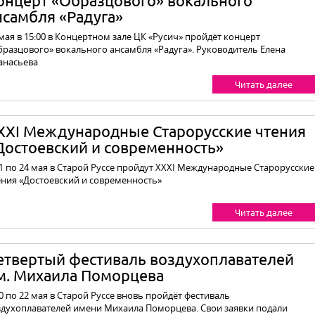
онцерт «Образцового» вокального
нсамбля «Радуга»
мая в 15:00 в Концертном зале ЦК «Русич» пройдёт концерт
бразцового» вокального ансамбля «Радуга». Руководитель Елена
анасьева
Читать далее
XXI Международные Старорусские чтения
Достоевский и современность»
21 по 24 мая в Старой Руссе пройдут XXXI Международные Старорусские
ения «Достоевский и современность»
Читать далее
етвертый фестиваль воздухоплавателей
м. Михаила Поморцева
0 по 22 мая в Старой Руссе вновь пройдёт фестиваль
здухоплавателей имени Михаила Поморцева. Свои заявки подали