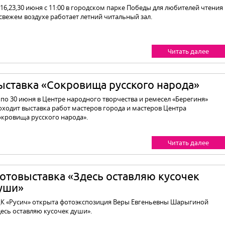
,16,23,30 июня с 11:00 в городском парке Победы для любителей чтения
 свежем воздухе работает летний читальный зал.
Читать далее
ыставка «Сокровища русского народа»
1 по 30 июня в Центре народного творчества и ремесел «Берегиня»
оходит выставка работ мастеров города и мастеров Центра
окровища русского народа».
Читать далее
отовыставка «Здесь оставляю кусочек
уши»
ЦК «Русич» открыта фотоэкспозиция Веры Евгеньевны Шарыгиной
десь оставляю кусочек души».