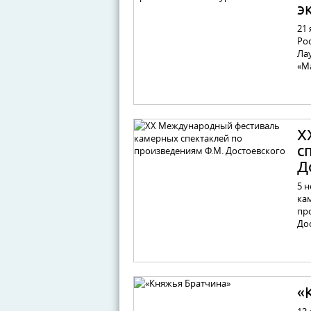
э
21
Рос
Ла
«М
X
с
Д
5 
ка
пр
До
«