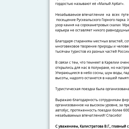
гордостью называют её «Малый Арбат».
Незабываемое впечатление на всех пут
посещение Рускеальского Горного парка
узор камня на сорокаметровых скалах Мр
карьера не оставляет никого равнодушны
Благодаря стараниям местных властей, со
многовековое творение природы и человек
тысячам туристов из разных частей Росси
В связи с тем, что темнеет в Карелии оче
открылись для нас в полумраке, но настро
Упирающиеся в небо сосны, шум воды, п
высоты, надолго останется в нашей памят
Туристическая поездка была организована
Выражаю благодарность сотрудникам фир
организованное на высоком уровне, за 
автобус, протяженность поездки более 600
незабываемых впечатлений! Спасибо!
С уважением, Калистратова В.Г., главный 