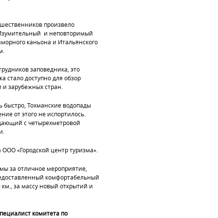
ешественников произвело
. Изумительный и неповторимый
аморного каньона и Итальянского
м.
трудников заповедника, это
а стало доступно для обзор
и и зарубежных стран.
нь быстро, Тохманские водопады
ение от этого не испортилось.
адающий с четырехметровой
и.
 ООО «Городской центр туризма».
мы за отличное мероприятие,
предоставленный комфортабельный
 км., за массу новый открытий и
специалист комитета по