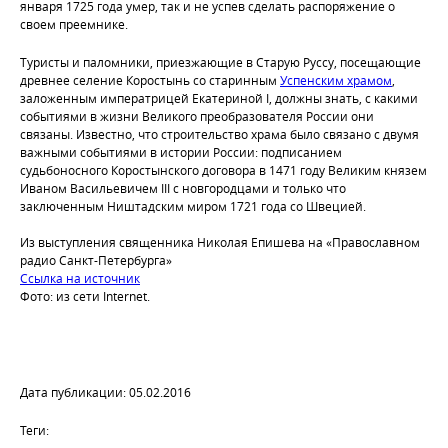
января 1725 года умер, так и не успев сделать распоряжение о
своем преемнике.
Туристы и паломники, приезжающие в Старую Руссу, посещающие
древнее селение Коростынь со старинным
Успенским храмом
,
заложенным императрицей Екатериной I, должны знать, с какими
событиями в жизни Великого преобразователя России они
связаны. Известно, что строительство храма было связано с двумя
важными событиями в истории России: подписанием
судьбоносного Коростынского договора в 1471 году Великим князем
Иваном Васильевичем III с новгородцами и только что
заключенным Ништадским миром 1721 года со Швецией.
Из выступления священника Николая Епишева на «Православном
радио Санкт-Петербурга»
Ссылка на источник
Фото: из сети Internet.
Дата публикации: 05.02.2016
Теги: