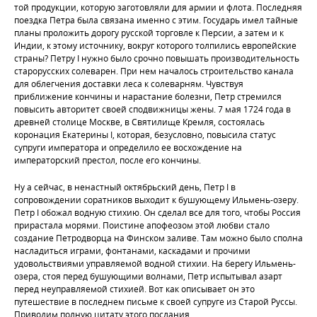
той продукции, которую заготовляли для армии и флота. Последняя
поездка Петра была связана именно с этим. Государь имел тайные
планы проложить дорогу русской торговле к Персии, а затем и к
Индии, к этому источнику, вокруг которого толпились европейские
страны? Петру I нужно было срочно повышать производительность
старорусских солеварен. При нем началось строительство канала
для облегчения доставки леса к солеварням. Чувствуя
приближение кончины и нарастание болезни, Петр стремился
повысить авторитет своей сподвижницы жены. 7 мая 1724 года в
древней столице Москве, в Святилище Кремля, состоялась
коронация Екатерины I, которая, безусловно, повысила статус
супруги императора и определило ее восхождение на
императорский престол, после его кончины.
Ну а сейчас, в ненастный октябрьский день, Петр I в
сопровождении соратников выходит к бушующему Ильмень-озеру.
Петр I обожал водную стихию. Он сделал все для того, чтобы Россия
прирастала морями. Поистине апофеозом этой любви стало
создание Петродворца на Финском заливе. Там можно было сполна
насладиться играми, фонтанами, каскадами и прочими
удовольствиями управляемой водной стихии. На берегу Ильмень-
озера, стоя перед бушующими волнами, Петр испытывал азарт
перед неуправляемой стихией. Вот как описывает он это
путешествие в последнем письме к своей супруге из Старой Руссы.
Приводим полную цитату этого послания.