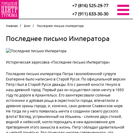
+7 (816) 525-29-77
+7 (911) 633-30-30
Главная
Блог
Последнее письмо Императора
Последнее письмо Императора
Историческая зарисовка «
Последнее письмо Императора»
Последнее письмо императора Петра I возлюбленной супруге
Екатерине было написано в Старой Руссе. По официальной версии
Петр I был в Старой Руссе дважды. Его с ранней юности тянуло в
наш древний город. Первый раз он осуществил свою мечту в 1693
году по дороге в Архангельск. Его заинтересовали соленые
источники и дубовая роща в окрестности города, впечатлили и
древние храмы города, и, конечно, само дивное Славенское море.
Не тогда ли у него появилась мечта о создании своего русского
флота? Взгляд, устремленный на Ильмень - слияние двух стихий,
водной и небесной, могло порождать в нем вдохновение для
претворения этого замысла в жизнь. Петр I обладал удивительной
и цепкой памятью. Это отмечали многие современники, что