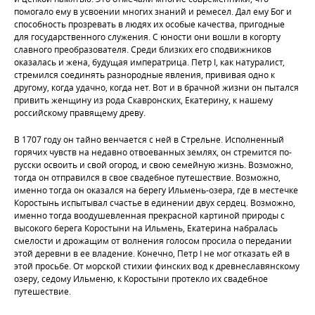
помогало ему в усвоении многих знаний и ремесел. Дал ему Бог и
способность прозревать в людях их особые качества, пригодные
для государственного служения. С юности они вошли в когорту
славного преобразователя. Среди близких его сподвижников
оказалась и жена, будущая императрица. Петр I, как натуралист,
стремился соединять разнородные явления, прививая одно к
другому, когда удачно, когда нет. Вот и в брачной жизни он пытался
привить женщину из рода Скавронских, Екатерину, к нашему
российскому правящему древу.
В 1707 году он тайно венчается с ней в Стрельне. Исполненный
горячих чувств на недавно отвоеванных землях, он стремится по-
русски освоить и свой огород, и свою семейную жизнь. Возможно,
тогда он отправился в свое свадебное путешествие. Возможно,
именно тогда он оказался на берегу Ильмень-озера, где в местечке
Коростынь испытывал счастье в единении двух сердец. Возможно,
именно тогда воодушевленная прекрасной картиной природы с
высокого берега Коростыни на Ильмень, Екатерина набралась
смелости и дрожащим от волнения голосом просила о передании
этой деревни в ее владение. Конечно, Петр I не мог отказать ей в
этой просьбе. От морской стихии финских вод к древнеславянскому
озеру, седому Ильменю, к Коростыни протекло их свадебное
путешествие.