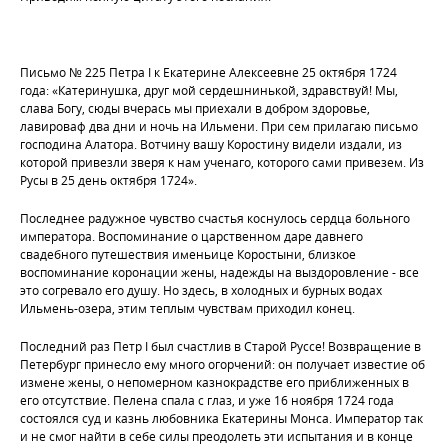
Письмо № 225 Петра I к Екатерине Алексеевне 25 октября 1724
года: «Катеринушка, друг мой сердешнинькой, здравствуй! Мы,
слава Богу, сюды вчерась мы приехали в добром здоровье,
лавироваф два дни и ночь на Ильмени. При сем прилагаю письмо
господина Алатора. Вотчину вашу Коростину видели издали, из
которой привезли зверя к нам ученаго, которого сами привезем. Из
Русы в 25 день октября 1724».
Последнее радужное чувство счастья коснулось сердца больного
императора. Воспоминание о царственном даре давнего
свадебного путешествия именьице Коростыни, близкое
воспоминание коронации жены, надежды на выздоровление - все
это согревало его душу. Но здесь, в холодных и бурных водах
Ильмень-озера, этим теплым чувствам приходил конец.
Последний раз Петр I был счастлив в Старой Руссе! Возвращение в
Петербург принесло ему много огорчений: он получает известие об
измене жены, о непомерном казнокрадстве его приближенных в
его отсутствие. Пелена спала с глаз, и уже 16 ноября 1724 года
состоялся суд и казнь любовника Екатерины Монса. Император так
и не смог найти в себе силы преодолеть эти испытания и в конце