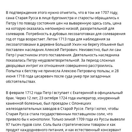
В подтверждение этого нужно отметить, что в том же 1707 году,
сама Старая Русса в лице бургомистра и старосты обращались к
Петру I по поводу состояния цен на вываренную здесь соль, цена
на которую оказалась непомерно низкой, разорительной для
солеваров. Потребность в дубовых лесозаготовках для солеварения
год от года возрастает. Летом 1713 года для наблюдения за
лесозаготовками в деревне Большой Ужин на берегу Ильменя был
поставлен наследник Алексей Петрович. Неизвестно, был ли сам
Петр I участником этого поставления. Деятельность наследника
показалась Петру неудовлетворительной. За период сложных
дворцовых интриг их отношения совершенно расстроились.
Попытка к бегству не принесла Алексею Петровичу пользы, и 28
июня 1718 года цесаревич после суда умер при загадочных
обстоятельствах.
В феврале 1712 года Петр I вступает с Екатериной в официальный
брак. Через 12 лет, 23 октября 1724 года император, изнуренный
каменной болезнью, был проездом с Олонецких
железоделательных заводов в Старой Руссе. Петр I хотел, чтобы
Старая Русса стала государственным поставщиком соли, что
привело бы к монополии. Только зимой 1709 года из Руссы вывезли
97 тысяч пудов соли. Соль была стратегическим товаром и как
продукт каждодневного питания, и как естественный консервант