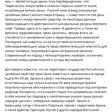
эры, — являются ещё одним тому подтверждением: «На
Таврическом полуострове в селении Парасин имеется земля,
исцеляющая всякие раны». Плиний имел в виду уникальные
целебные грязи Сакского озера в Крыму — известного по сей день
природного лекарственного средства, по некоторым данным
превосходящего по действенности минеральные ресурсы Мертвого
моря. Правда, здесь есть один нюанс. В древности, а также во
времена средневековья, грязи ценились, прежде всего, за
способность к заживлению ран и предотвращению заражения.
Последнее, как известно, из-за отсутствия антисептических
(обеззараживающих) средств представляло большую опасность для
жизни человека, получившего даже несерьёзное ранение.
Современный же подход к пелоидотерапии, наоборот, исключает,
наличие любых кровотечений и острых воспалений.
Достоверно известно, что на территории государства Российского,
целебные свойства грязи были известны и применялись в народе
ещё в XIV-XVI вв. Однако в связи с неспешным развитием
естественных наук только в начале XIX века пелоидотерапия
получила научное обоснование и стала проводиться под контролем
медиков. Интересно, что в нашей стране это направление сочетает
в себе множество подходов и накопленные знания самых разных
народов: русских с побережья северных морей - Белого и
Баренцева, татар с Нижнего Поволжья, греков с территории Крыма,
а также бурятов, тувинцев, якутов и других народов Восточной