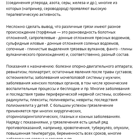
(соединения углерода, азота, серы, железа и др.), многие из
которых (
например, сероводород
) проявляют высокую
терапевтическую активность.
Несложно сделать вывод, что различные грязи имеют разное
происхождение (торфяные — это разновидность болотных
отложений, сапропелевые - донные отложения пресных водоемов,
сульфидные иловые - донные отложения соленых водоемов,
сопочные - глинистые выделения грязевых вулканов, фанго - глины
вулканического проихождения) и, соответственно, разный состав.
Показания к назначению: болезни опорно-двигательного аппарата;
ревматизм; полиартрит; остаточные явления после травм суставов;
остеомиелиты; заболевания мочеполовой системы у мужчин;
заболевания женских половых органов, в том числе хронические
воспалительные процессы и бесплодие и пр. Многие заболевания
и последствия травм периферической нервной системы, особенно:
радикулиты, плекситы, полиневриты, невриты; последствия
полиомиелита у детей. С большим успехом грязелечение
применяется при многих хирургических,
оториноларингологических, глазных и кожных заболеваниях.
Наряду с показаниями, у грязелечения есть целый ряд
противопоказаний, например, кровотечения, туберкулёз, опухоли,
повышенная температура, беременность всех сроков, многие
заболевания сердца и сосудов и пр.