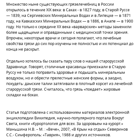
Множество ныне существующих грязелечебниц в России
открылось в течение XIX века: в Саках - в 1827 году, в Старой Руссе
— 1839, на Сергиевских Минеральных Водах и в Липецке — в 1871
году, на Кавказских Минеральных Водах — в 1886, в Анапе — в 1900
году. Но только к середине XX века «варварские» методы заменили
более щадящими и оправданными с медицинской точки зрения.
Впрочем, некоторые врачи и сегодня полагают, что лечебные
свойства грязи до сих пор изучены не полностью и их потенциал до
конца не раскрыт.
Отдельно хотелось бы сказать пару слов о нашей старорусской
Здравнице. Говорят, столичные красавицы приезжали в Старую
Руссу не только поправить здоровье и подышать минеральным
воздухом, но и обрести прелестные женские формы, а заодно,
похудеть: дамские талии затягивали в плотный корсет из лечебной
старорусской грязи. Считалось, что грязь «поедает» жировые
складки на боках.
Статья подготовлена с использованием материалов электронной
энциклопедии Википедия, научно-популярного портала Вокруг
Света, книги «Курортология для всех. За здоровьем на курорт.»
Маньшина Н.В. – М. : «Вече», 2007, «В Крым на отдых» Северинов
С.С.- Симферополь: «Таврия», 1988 и других источников.