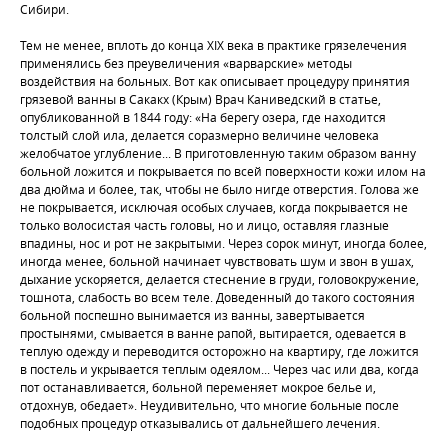
Сибири.
Тем не менее, вплоть до конца XIX века в практике грязелечения
применялись без преувеличения «варварские» методы
воздействия на больных. Вот как описывает процедуру принятия
грязевой ванны в Сакакх (Крым) Врач Каниведский в статье,
опубликованной в 1844 году: «На берегу озера, где находится
толстый слой ила, делается соразмерно величине человека
желобчатое углубление... В приготовленную таким образом ванну
больной ложится и покрывается по всей поверхности кожи илом на
два дюйма и более, так, чтобы не было нигде отверстия. Голова же
не покрывается, исключая особых случаев, когда покрывается не
только волосистая часть головы, но и лицо, оставляя глазные
впадины, нос и рот не закрытыми. Через сорок минут, иногда более,
иногда менее, больной начинает чувствовать шум и звон в ушах,
дыхание ускоряется, делается стеснение в груди, головокружение,
тошнота, слабость во всем теле. Доведенный до такого состояния
больной поспешно вынимается из ванны, завертывается
простынями, смывается в ванне рапой, вытирается, одевается в
теплую одежду и переводится осторожно на квартиру, где ложится
в постель и укрывается теплым одеялом... Через час или два, когда
пот останавливается, больной переменяет мокрое белье и,
отдохнув, обедает». Неудивительно, что многие больные после
подобных процедур отказывались от дальнейшего лечения.