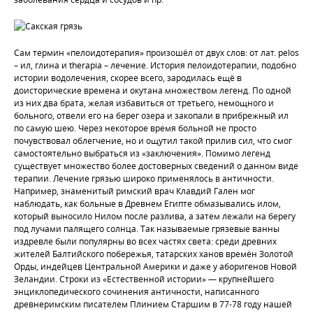
Сам термин «пелоидотерапия» произошёл от двух слов: от лат. pelos
– ил, глина и therapia – лечение. История пелоидотерапии, подобно
истории водолечения, скорее всего, зародилась ещё в
доисторические времена и окутана множеством легенд. По одной
из них два брата, желая избавиться от третьего, немощного и
больного, отвели его на берег озера и закопали в прибрежный ил
по самую шею. Через некоторое время больной не просто
почувствовал облегчение, но и ощутил такой прилив сил, что смог
самостоятельно выбраться из «заключения». Помимо легенд
существует множество более достоверных сведений о данном виде
терапии. Лечение грязью широко применялось в античности.
Например, знаменитый римский врач Клавдий Гален мог
наблюдать, как больные в Древнем Египте обмазывались илом,
который выносило Нилом после разлива, а затем лежали на берегу
под лучами палящего солнца. Так называемые грязевые ванны
издревле были популярны во всех частях света: среди древних
жителей Балтийского побережья, татарских ханов времён Золотой
Орды, индейцев Центральной Америки и даже у аборигенов Новой
Зеландии. Строки из «Естественной истории» — крупнейшего
энциклопедического сочинения античности, написанного
древнеримским писателем Плинием Старшим в 77-78 году нашей