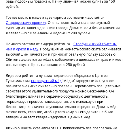
рады подобным подаркам. Пачку иван-чая можно купить за 150
рублей.
Третье место в нашем сувенирном состязании достаётся
Старорусскому прянику
. Очень приятный и главное вкусный
сувенир из нашего древнего города. Дарите всем без исключения.
Желательно с иван-чаем и мёдом! От 200 рублей.
Немного отстали от лидера рейтинга –
Столбушинский сбитень,
чай и орехи в меду
. Продукция из монастырского скита отличается
высочайшим качеством и приносит реальную пользу здоровью!
Сбитень делается из мёда с добавлением двенадцати трав и имеет
разные вкусы. Цены начинаются с 250 рублей.
Лидером рейтинга лучших подарков от «Городского Центра
Туризма» стал
старорусский мёд
! Мёд «Старорусский» (луговое
разнотравье) исключительно полезен. Перечислять все целебные
свойства этого удивительного продукта можно бесконечно. Он
благотворно влияет на сердечно-сосудистую деятельность,
нормализует процесс пищеварения, его используют при
бессоннице и в качестве успокоительного средства. Дарить мёд
можно всем, главное, чтобы у того кому вы его дарите не было
аллергии на этот кладезь здоровья. Цены на мёд
Лично оценить сувениры от ГЦТ, попробовать все предлагаемые