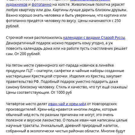
художников
и
фотопанно
на холсте. Живописные полотна украсят
любую квартиру или дом. Картины лучше дарить близким друзьям.
Важно хорошо знать человека и быть уверенным, что картина или
фотопанно придётся человеку по вкусу. Цены начинаются с 250
рублей.
Строчкой ниже расположились
календари с видами Старой Руссы
.
Демократичный подарок можно подарить кому угодно, а уж
повесить календарь дома или на работе пусть счастливчик решает
сам. От 200 рублей.
На пятом месте сувенирного хит-парада новичок в линейке
продукции ГЦТ – скатерти, салфетки и чайные наборы созданные
мастерицами Крестецкой строчки. Изделия из Крестец закупает
правительство РФ. Подобный подарок уместно подарить даже
самому близкому человеку. Стиль и качество, что тут ещё скажешь!
Цены соответствующие. От 1000 руб
Четвёртое место делят
иван-чай и крем-мёд
от Новгородских
производителей. Крем-мёд нравится многим людям, которые
обычный мёд есть по разным причинам не могут, это очень
полезное и вкусное лакомство. О пользе иван-чая написаны целые
научные трактаты. Уникальный, древний природный напиток,
собранный в экологически чистых районах области. Многие будут