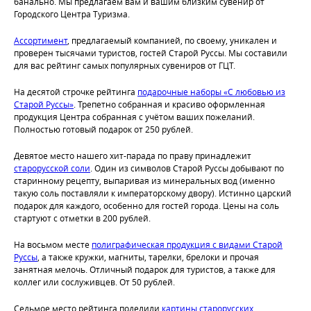
банально. Мы предлагаем вам и вашим близким сувенир от
Городского Центра Туризма.
Ассортимент
, предлагаемый компанией, по своему, уникален и
проверен тысячами туристов, гостей Старой Руссы. Мы составили
для вас рейтинг самых популярных сувениров от ГЦТ.
На десятой строчке рейтинга
подарочные наборы «С любовью из
Старой Руссы»
. Трепетно собранная и красиво оформленная
продукция Центра собранная с учётом ваших пожеланий.
Полностью готовый подарок от 250 рублей.
Девятое место нашего хит-парада по праву принадлежит
старорусской соли
. Один из символов Старой Руссы добывают по
старинному рецепту, выпаривая из минеральных вод (именно
такую соль поставляли к императорскому двору). Истинно царский
подарок для каждого, особенно для гостей города. Цены на соль
стартуют с отметки в 200 рублей.
На восьмом месте
полиграфическая продукция с видами Старой
Руссы
, а также кружки, магниты, тарелки, брелоки и прочая
занятная мелочь. Отличный подарок для туристов, а также для
коллег или сослуживцев. От 50 рублей.
Седьмое место рейтинга поделили
картины старорусских