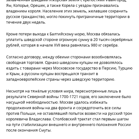
Ям, Копорье, Орешек, а также Корела с уездом признавались
владением короля. Население этих земель, желавшее сохранить
русское гражданство, могло покинуть приграничные территории в
течение двух недель.
Кроме потери выхода к Балтийскому морю, Москва обязалась
уплатить шведской стороне огромную сумму в 20 тысяч серебряных
рублей, которая в начале ХVII века равнялась 980 кг серебра.
Согласно договору, между обеими сторонами возобновлялась
свободная торговля. Однако шведским купцам не дозволялось
ездить с товарами через Московское государство в Персию, Турцию
и Крым, а русским купцам воспрещался транзит в
западноевропейские страны через шведскую территорию.
Несмотря на тяжёлые условия мира, пересмотренные лишь в
результате Северной войны 1700-1721 годов, его заключение было
насущной необходимостью. Москве удалось избежать
продолжения войны на два фронта и сосредоточить все силы
против Польши, не оставлявшей попыток возвести на русский трон
королевича Владислава. Столбовский трактат стал первым шагом
на пути стабилизации внешнего и внутреннего положения России
после окончания Смуты.