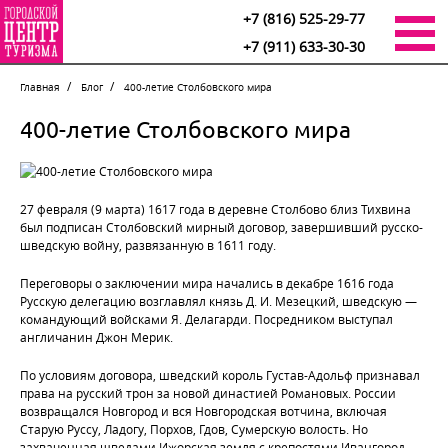
+7 (816) 525-29-77
+7 (911) 633-30-30
Главная
Блог
400-летие Столбовского мира
400-летие Столбовского мира
27 февраля (9 марта) 1617 года в деревне Столбово близ Тихвина
был подписан Столбовский мирный договор, завершивший русско-
шведскую войну, развязанную в 1611 году.
Переговоры о заключении мира начались в декабре 1616 года
Русскую делегацию возглавлял князь Д. И. Мезецкий, шведскую —
командующий войсками Я. Делагарди. Посредником выступал
англичанин Джон Мерик.
По условиям договора, шведский король Густав-Адольф признавал
права на русский трон за новой династией Романовых. России
возвращался Новгород и вся Новгородская вотчина, включая
Старую Руссу, Ладогу, Порхов, Гдов, Сумерскую волость. Но
захваченная шведами Ижорская земля с крепостями Ивангород,