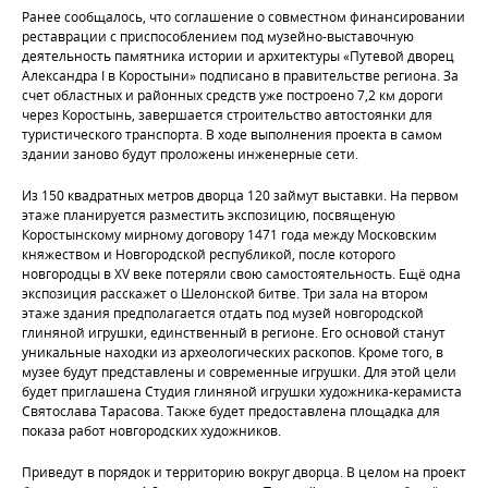
Ранее сообщалось, что соглашение о совместном финансировании
реставрации с приспособлением под музейно-выставочную
деятельность памятника истории и архитектуры «Путевой дворец
Александра I в Коростыни» подписано в правительстве региона. За
счет областных и районных средств уже построено 7,2 км дороги
через Коростынь, завершается строительство автостоянки для
туристического транспорта. В ходе выполнения проекта в самом
здании заново будут проложены инженерные сети.
Из 150 квадратных метров дворца 120 займут выставки. На первом
этаже планируется разместить экспозицию, посвященую
Коростынскому мирному договору 1471 года между Московским
княжеством и Новгородской республикой, после которого
новгородцы в XV веке потеряли свою самостоятельность. Ещё одна
экспозиция расскажет о Шелонской битве. Три зала на втором
этаже здания предполагается отдать под музей новгородской
глиняной игрушки, единственный в регионе. Его основой станут
уникальные находки из археологических раскопов. Кроме того, в
музее будут представлены и современные игрушки. Для этой цели
будет приглашена Студия глиняной игрушки художника-керамиста
Святослава Тарасова. Также будет предоставлена площадка для
показа работ новгородских художников.
Приведут в порядок и территорию вокруг дворца. В целом на проект