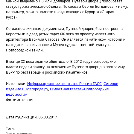
банком выделено 1,8 млн. долларов. Путевой дворец приобретёт
статус туристического объекта. По словам Сергея Богданова, к нему,
например, можно привозить отдыхающих с Курорта «Старая
Русса».
Согласно архивным документам, Путевой дворец был построен в
Коростыни в двадцатых годах XIX века по проекту известного
архитектора Василия Стасова. Он является памятником истории и
находится в пользовании Музея художественной культуры
Новгородской земли.
В конце XX века здание обветшало. В 2012 году новгородские
власти подали заявку на включение Путевого дворца в программу
ВБРР по реставрации российских памятников.
Источники:
Информационное агентство России ТАСС
,
Сетевое
издание ВНовгороде.ру
,
Областная газета «Новгородские
ведомости»
Фото: интернет
Дата публикации: 06.03.2017
Теги:
Это интересно