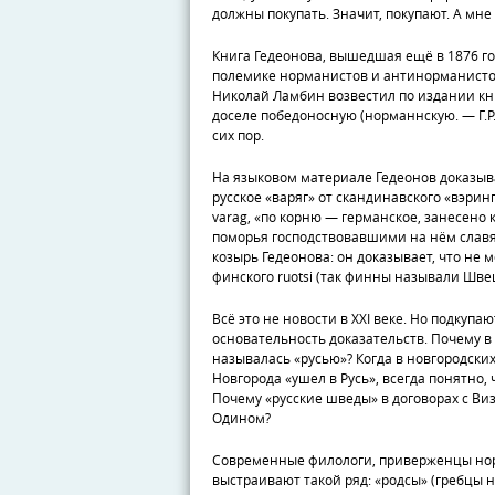
должны покупать. Значит, покупают. А мне 
Книга Гедеонова, вышедшая ещё в 1876 год
полемике норманистов и антинорманисто
Николай Ламбин возвестил по издании кни
доселе победоносную (норманнскую. — Г.Р.)
сих пор.
На языковом материале Гедеонов доказы
русское «варяг» от скандинавского «вэринг
varag, «по корню — германское, занесено к
поморья господствовавшими на нём слав
козырь Гедеонова: он доказывает, что не м
финского ruotsi (так финны называли Шве
Всё это не новости в XXI веке. Но подкупаю
основательность доказательств. Почему 
называлась «русью»? Когда в новгородских
Новгорода «ушел в Русь», всегда понятно,
Почему «русские шведы» в договорах с Ви
Одином?
Современные филологи, приверженцы но
выстраивают такой ряд: «родсы» (гребцы 