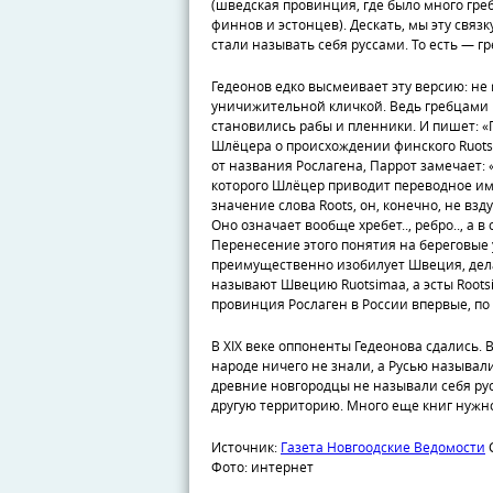
(шведская провинция, где было много греб
финнов и эстонцев). Дескать, мы эту связ
стали называть себя руссами. То есть — г
Гедеонов едко высмеивает эту версию: не 
уничижительной кличкой. Ведь гребцами
становились рабы и пленники. И пишет: 
Шлёцера о происхождении финского Ruotsi, 
от названия Рослагена, Паррот замечает: 
которого Шлёцер приводит переводное им
значение слова Roots, он, конечно, не взд
Оно означает вообще хребет.., ребро.., а в
Перенесение этого понятия на береговые 
преимущественно изобилует Швеция, дел
называют Швецию Ruotsimaa, а эсты Rootsi
провинция Рослаген в России впервые, по Г
В XIX веке оппоненты Гедеонова сдались. 
народе ничего не знали, а Русью называли
древние новгородцы не называли себя рус
другую территорию. Много еще книг нужно 
Источник:
Газета Новгоодские Ведомости
С
Фото: интернет