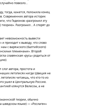
случайно повезло...
у, тогда, кажется, положила конец
в. Современник автора историк
ги, что Гедеонов «разгромил эту
 теорию». Разгромил... А спорят до
вает невозможность вывести
» и приходит к выводу, что слово
 нам с варяжского (балтийского)
янскими племенами». Второй
огла славянская «русь» родиться от
цию).
т слог автора, простота и
в наших летописях нигде Швеция не
 летописях читаешь, что кто-то из
 что ушел в Центральную Россию.
зантией клянутся Велесом, а не
рманнской теории, обычно
на шведском языке) — «Рослаген»