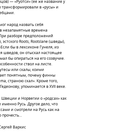
цов) — «Руотси» (ее же название у
ку трансформировали в «русы» и
ребцами.
мог народ назвать себя
 в незапамятные времена
«При разборе предположений
эстского Roots, Rootslane (шведы),
«Если бы в лексиконе Гунеля, из
я шведов, он отыскал настоящее
умал бы опираться на его созвучие.
 особенности ствол на листе.
утесы или скалы, коими
ает понятным, почему финны
ma, страною скал». Кроме того,
едеонову, упоминается в XVII веке.
В Швеции и Норвегии о «родсах» как
 именно Русь. Другое дело, что
сами и смотрели на Русь как на
прочесть...
ергей Варкис