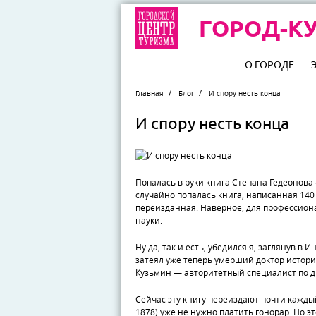
ГОРОД-КУ
О ГОРОДЕ
Главная
Блог
И спору несть конца
И спору несть конца
Попалась в руки книга Степана Гедеонова
случайно попалась книга, написанная 140 
переизданная. Наверное, для профессион
науки.
Ну да, так и есть, убедился я, заглянув 
затеял уже теперь умерший доктор истори
Кузьмин — авторитетный специалист по 
Сейчас эту книгу переиздают почти каждый
1878) уже не нужно платить гонорар. Но э