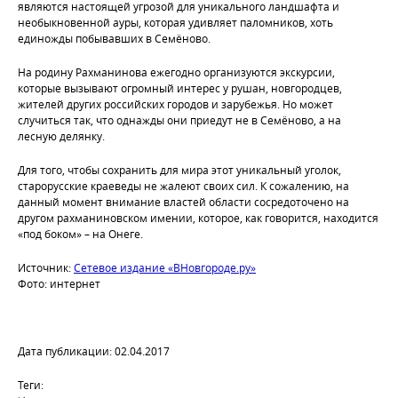
являются настоящей угрозой для уникального ландшафта и
необыкновенной ауры, которая удивляет паломников, хоть
единожды побывавших в Семёново.
На родину Рахманинова ежегодно организуются экскурсии,
которые вызывают огромный интерес у рушан, новгородцев,
жителей других российских городов и зарубежья. Но может
случиться так, что однажды они приедут не в Семёново, а на
лесную делянку.
Для того, чтобы сохранить для мира этот уникальный уголок,
старорусские краеведы не жалеют своих сил. К сожалению, на
данный момент внимание властей области сосредоточено на
другом рахманиновском имении, которое, как говорится, находится
«под боком» – на Онеге.
Источник:
Сетевое издание «ВНовгороде.ру»
Фото: интернет
Дата публикации: 02.04.2017
Теги: