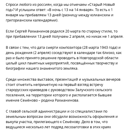
Спроси любого из россиян, когда мы отмечаем «Старый Новый
год»? И услышим ответ: «В ночь с 13 на 14 января». То есть к 1
января мы прибавляем 13 дней (разницу между юлианским и
григорианским календарями).
Если Сергей Рахманинов родился 20 марта по старому стилю, то
при прибавлении 13 дней получаем 2 апреля, но никак не 1 апреля.
В связи с тем, что дата смерти композитора (28 марта 1943 года) и
день рождения (2 апреля) соседствуют в календаре так близко, как
раз и было принято решение проводить в Новгородской области
целый цикл памятных мероприятий, посвящённых творчеству и
биографии нашего знаменитого земляка.
Среди множества выставок, презентаций и музыкальных вечеров
стоит отметить неприметную на первый взгляд встречу
старорусских краеведов с руководством Залучского сельского
поселения, на территории которого и располагается бывшее
имение Семёново – родина Рахманинова.
С главой сельской администрации и со специалистами по
земельным вопросам они обсудили возможность оформления и
выкупа участка, прилегающего к Семёнову. Дело в том, что
ведущиеся несколько лет подряд лесозаготовки в этих краях