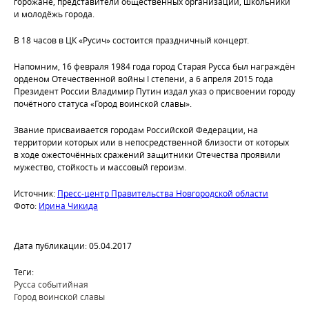
горожане, представители общественных организаций, школьники
и молодёжь города.
В 18 часов в ЦК «Русич» состоится праздничный концерт.
Напомним, 16 февраля 1984 года город Старая Русса был награждён
орденом Отечественной войны I степени, а 6 апреля 2015 года
Президент России Владимир Путин издал указ о присвоении городу
почётного статуса «Город воинской славы».
Звание присваивается городам Российской Федерации, на
территории которых или в непосредственной близости от которых
в ходе ожесточённых сражений защитники Отечества проявили
мужество, стойкость и массовый героизм.
Источник:
Пресс-центр Правительства Новгородской области
Фото:
Ирина Чикида
Дата публикации: 05.04.2017
Теги:
Русса событийная
Город воинской славы