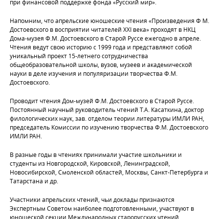
при финансовой поддержке фонда «Русский мир».
Напомним, что апрельские юношеские чтения «Произведения Ф М.
Достоевского в восприятии читателей XXI века» проходят в НКЦ
Дома-музея Ф.М. Достоевского в Старой Руссе ежегодно в апреле.
Чтения ведут свою историю с 1999 года и представляют собой
уникальный проект 15-летнего сотрудничества
общеобразовательной школы, вузов, музеев и академической
науки в деле изучения и популяризации творчества Ф.М.
Достоевского.
Проводит чтения Дом-музей Ф.М. Достоевского в Старой Руссе.
Постоянный научный руководитель чтений Т.А. Касаткина, доктор
филологических наук, зав. отделом теории литературы ИМЛИ РАН,
председатель Комиссии по изучению творчества Ф.М. Достоевского
ИМЛИ РАН.
В разные годы в чтениях принимали участие школьники и
студенты из Новгородской, Кировской, Ленинградской,
Новосибирской, Смоленской областей, Москвы, Санкт-Петербурга и
Татарстана и др.
Участники апрельских чтений, чьи доклады признаются
Экспертным Советом наиболее подготовленными, участвуют в
юношеской секции Международных старорусских чтений