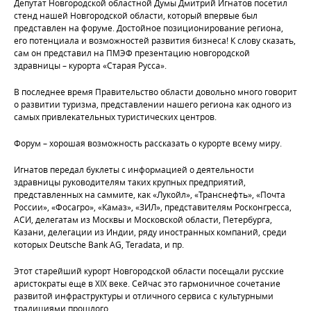
Депутат Новгородской областной Думы Дмитрий Игнатов посетил
стенд нашей Новгородской области, который впервые был
представлен на форуме. Достойное позиционирование региона,
его потенциала и возможностей развития бизнеса! К слову сказать,
сам он представил на ПМЭФ презентацию новгородской
здравницы – курорта «Старая Русса».
В последнее время Правительство области довольно много говорит
о развитии туризма, представлении нашего региона как одного из
самых привлекательных туристических центров.
Форум – хорошая возможность рассказать о курорте всему миру.
Игнатов передал буклеты с информацией о деятельности
здравницы руководителям таких крупных предприятий,
представленных на саммите, как «Лукойл», «Транснефть», «Почта
России», «Фосагро», «Камаз», «ЗИЛ», представителям Росконгресса,
АСИ, делегатам из Москвы и Московской области, Петербурга,
Казани, делегации из Индии, ряду иностранных компаний, среди
которых Deutsche Bank AG, Teradata, и пр.
Этот старейший курорт Новгородской области посещали русские
аристократы еще в XIX веке. Сейчас это гармоничное сочетание
развитой инфраструктуры и отличного сервиса с культурными
традициями прошлого.