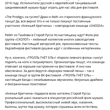
2016 году. Исполнители русской и европейской танцевальной
средневековой музыки будут играть для нас оба дня фестиваля.
«The Prodigy» на гуслях? Драм-н-бейс из старинного французского
танца? Да, всё верно! Это и не только покажут постоянные
участники «Княжьей братчины» – новгородская команда «SHEDDA».
Ребят из Тамбова в Старой Руссе по-настоящему ждут! Фолк-рок
группа «СКОЛОТ» – любимый коллектив многих завсегдатаев
фестиваля. Настоящий авторский рок, проникновенные тексты.
Хедлайнеров фестиваля рушане ждут с особенным нетерпением.
Ну и, конечно, «ТРОЛЛЬ ГНЁТ ЕЛЬ»! «Короли пивного фолка» смогут
поднять на ноги и полумёртвого. Организаторы пишут, что команда
отвечает за хорошее настроение на фестивале. И оно нам
обеспечено. За дело берутся «берсерки пивной пены» – так о
команде пишут в группе ВК фестиваля. «ТРОЛЛЬ ГНЁТ ЕЛЬ» –
настоящая банда с незабываемым звучанием, безумным драйвом
и безграничным позитивом!
«Княжья Братчина» подарила всем жителям Старой Руссы
уникальный шанс оказаться в эпицентре российской фолк-музыки.
Профессиональный, высококлассный живой звук, сказания,
былины, шутки под музыку, которую слушаешь всем естеством,