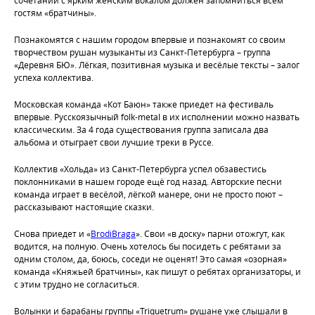
сочетании с ярким женским вокалом должен запомниться всем
гостям «братчины».
Познакомятся с нашим городом впервые и познакомят со своим
творчеством рушан музыканты из Санкт-Петербурга – группа
«Деревня БЮ». Лёгкая, позитивная музыка и весёлые тексты – залог
успеха коллектива.
Московская команда «Кот Баюн» также приедет на фестиваль
впервые. Русскоязычный folk-metal в их исполнении можно назвать
классическим. За 4 года существования группа записала два
альбома и отыграет свои лучшие треки в Руссе.
Коллектив «Хольда» из Санкт-Петербурга успел обзавестись
поклонниками в нашем городе ещё год назад. Авторские песни
команда играет в весёлой, лёгкой манере, они не просто поют –
рассказывают настоящие сказки.
Снова приедет и «
BrodiBraga
». Свои «в доску» парни отожгут, как
водится, на полную. Очень хотелось бы посидеть с ребятами за
одним столом, да, боюсь, соседи не оценят! Это самая «озорная»
команда «Княжьей братчины», как пишут о ребятах организаторы, и
с этим трудно не согласиться.
Волынки и барабаны группы «Triquetrum» рушане уже слышали в