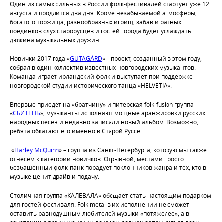
Один из самых сильных в России фолк-фестивалей стартует уже 12
августа и продлится два дня. Кроме незабываемой атмосферы,
богатого торжища, разнообразных игрищ, забав и ратных
поединков слух старорусцев и гостей города будет услаждать
дюжина музыкальных дружин.
Новички 2017 года «
GUTAGÅRD
» – проект, созданный в этом году,
собрал в один коллектив известных новгородских музыкантов.
Команда играет ирландский фолк и выступает при поддержке
новгородской студии исторического танца «HELVETIA».
Впервые приедет на «братчину» и питерская folk-fusion группа
«
СБИТЕНЬ
», музыканты исполняют мощные аранжировки русских
народных песен и недавно записали новый альбом. Возможно,
ребята обкатают его именно в Старой Руссе.
«
Harley McQuinn
» – группа из Санкт-Петербурга, которую мы также
отнесём к категории новичков. Отрывной, местами просто
безбашенный фолк-панк порадует поклонников жанра и тех, кто в
музыке ценит драйв и подачу.
Столичная группа «КАЛЕВАЛА» обещает стать настоящим подарком
для гостей фестиваля. Folk metal в их исполнении не сможет
оставить равнодушным любителей музыки «потяжелее», а в