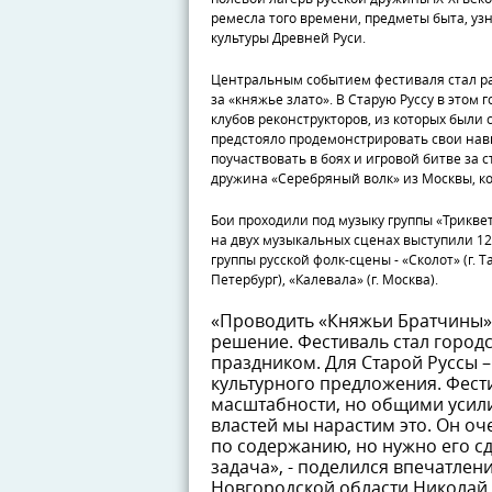
ремесла того времени, предметы быта, уз
культуры Древней Руси.
Центральным событием фестиваля стал ра
за «княжье злато». В Старую Руссу в этом 
клубов реконструкторов, из которых был
предстояло продемонстрировать свои навы
поучаствовать в боях и игровой битве за 
дружина «Серебряный волк» из Москвы, к
Бои проходили под музыку группы «Триквет
на двух музыкальных сценах выступили 1
группы русской фолк-сцены - «Сколот» (г. Та
Петербург), «Калевала» (г. Москва).
«Проводить «Княжьи Братчины» 
решение. Фестиваль стал горо
праздником. Для Старой Руссы 
культурного предложения. Фест
масштабности, но общими усил
властей мы нарастим это. Он о
по содержанию, но нужно его с
задача», - поделился впечатлен
Новгородской области Николай