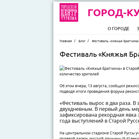
ГОРОД-КУ
О ГОРОДЕ
Главная
Блог
Фестиваль «Княжья Братчина»
Фестиваль «Княжья Бра
Об этом вчера, 13 августа, сообщил режис
подводя итоги проведения форума реконст
«Фестиваль вырос в два раза. В 
двухдневным. В первый день ме
зафиксирована рекордная явка 
года выступлений в Старой Руссе
На центральном стадионе Старой Руссы у
полевой лагерь русской дружины IX-XI век