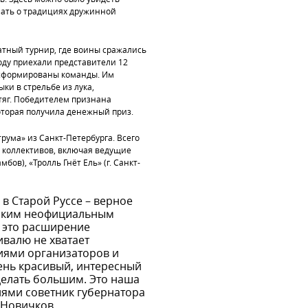
нать о традициях дружинной
тный турнир, где воины сражались
году приехали представители 12
и сформированы команды. Им
ки в стрельбе из лука,
стяг. Победителем признана
оторая получила денежный приз.
рума» из Санкт-Петербурга. Всего
2 коллективов, включая ведущие
мбов), «Тролль Гнёт Ель» (г. Санкт-
в Старой Руссе – верное
дским неофициальным
– это расширение
ивалю не хватает
иями организаторов и
чень красивый, интересный
делать большим. Это наша
иями советник губернатора
 Новичков.