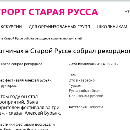
РОРТ СТАРАЯ РУССА
+7
ЭКСКУРСИИ
ДЛЯ ОРГАНИЗОВАННЫХ ГРУПП
ШКОЛЬНИКАМ
 в Старой Руссе собрал рекордное количество зрителей
тчина» в Старой Руссе собрал рекордно
Дата публикации: 14.08.2017
Теги:
сер фестиваля Алексей Бурьяк,
Это интересно
рукторов.
Туризм
Русса событийная
этом году он стал
Соль земли русской
роприятий, была
зрителей фестиваля за три
Категория:
Новости
», - сказал Алексей Бурьяк.
частники фестиваля воссоздали
ов. Здесь можно было увидеть