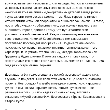
вручную вылепляли головы и шили наряды. Костюмы изготовлены
из простых тканей пастельных серо-бежевых цветов. И хотя
женские платья не лишены декоративных деталей в виде рюш и
кружева, они тоже весьма сдержанные. Лица героев не имеют
четких линий и точной проработки, а лишь слегка намечены глаза,
нос и губы. Художник объясняет, что, долго думая над чертами
внешности героев, пришел к тому, что путь графической
условности наиболее верный. Сведя к минимуму навязывание
своего видения, Николай Коробейников тем самым дает
посетителю простор для воображения. Но даже такие «герои-
призраки», как назвал их автор, не лишены явно выраженного
характера, и не узнать старца Зосиму, Федора Карамазова или
Грушеньку будет сложно. К тому же художник признался, что
прототипами его героев стали актеры знаменитой киноленты 1968
года режиссера Ивана Пырьева.
Двенадцати фигурам, стоящим в пустой мастерской художника,
скучать не придется. Они являются частью еще более значимого
проекта. Новгородский музей-заповедник совместно с народным
художником России Борисом Непомнящим (художественное
решение экспозиции принадлежит именно ему) готовят к
открытию «Музей романа Ф.М. Достоевского «Братья Карамазовы» в
Старой Руссе.