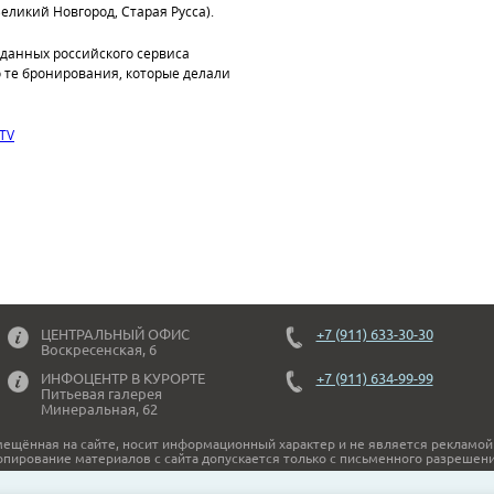
еликий Новгород, Старая Русса).
 данных российского сервиса
 те бронирования, которые делали
TV
ЦЕНТРАЛЬНЫЙ ОФИС
+7 (911) 633-30-30
Воскресенская, 6
ИНФОЦЕНТР В КУРОРТЕ
+7 (911) 634-99-99
Питьевая галерея
Минеральная, 62
ещённая на сайте, носит информационный характер и не является рекламой
опирование материалов с сайта допускается только с письменного разрешени