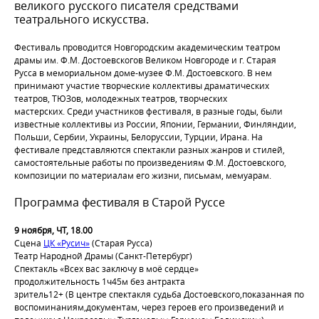
великого русского писателя средствами
театрального искусства.
Фестиваль проводится Новгородским академическим театром
драмы им. Ф.М. Достоевскогов Великом Новгороде и г. Cтарая
Русса в мемориальном доме-музее Ф.М. Достоевского. В нем
принимают участие творческие коллективы драматических
театров, ТЮЗов, молодежных театров, творческих
мастерских. Среди участников фестиваля, в разные годы, были
известные коллективы из России, Японии, Германии, Финляндии,
Польши, Сербии, Украины, Белоруссии, Турции, Ирана. На
фестивале представляются спектакли разных жанров и стилей,
самостоятельные работы по произведениям Ф.М. Достоевского,
композиции по материалам его жизни, письмам, мемуарам.
Программа фестиваля в Старой Руссе
9 ноября, ЧТ, 18.00
Сцена
ЦК «Русич»
(Старая Русса)
Театр Народной Драмы (Санкт-Петербург)
Спектакль «Всех вас заключу в моё сердце»
продолжительность 1ч45м без антракта
зритель12+ (В центре спектакля судьба Достоевского,показанная по
воспоминаниям,документам, через героев его произведений и