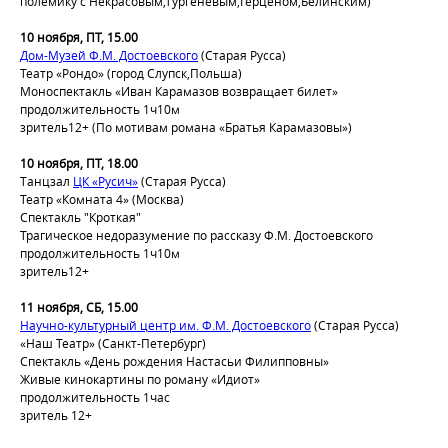
полемику с Некрасовым,Тургеневым,Герценом,Белинским)
10 ноября, ПТ, 15.00
Дом-Музей Ф.М. Достоевского
(Старая Русса)
Театр «Рондо» (город Слупск,Польша)
Моноспектакль «Иван Карамазов возвращает билет»
продолжительность 1ч10м
зритель12+ (По мотивам романa «Братья Карамазовы»)
10 ноября, ПТ, 18.00
Танцзал
ЦК «Русич»
(Старая Русса)
Театр «Комната 4» (Москва)
Спектакль "Кроткая"
Трагическое недоразумение по рассказу Ф.М. Достоевского
продолжительность 1ч10м
зритель12+
11 ноября, СБ, 15.00
Научно-культурный центр им. Ф.М. Достоевского
(Старая Русса)
«Наш Театр» (Санкт-Петербург)
Спектакль «День рождения Настасьи Филипповны»
Живые кинокартины по роману «Идиот»
продолжительность 1час
зритель 12+