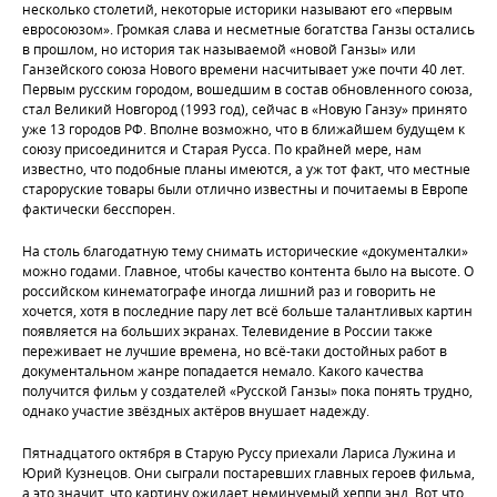
несколько столетий, некоторые историки называют его «первым
евросоюзом». Громкая слава и несметные богатства Ганзы остались
в прошлом, но история так называемой «новой Ганзы» или
Ганзейского союза Нового времени насчитывает уже почти 40 лет.
Первым русским городом, вошедшим в состав обновленного союза,
стал Великий Новгород (1993 год), сейчас в «Новую Ганзу» принято
уже 13 городов РФ. Вполне возможно, что в ближайшем будущем к
союзу присоединится и Старая Русса. По крайней мере, нам
известно, что подобные планы имеются, а уж тот факт, что местные
староруские товары были отлично известны и почитаемы в Европе
фактически бесспорен.
На столь благодатную тему снимать исторические «документалки»
можно годами. Главное, чтобы качество контента было на высоте. О
российском кинематографе иногда лишний раз и говорить не
хочется, хотя в последние пару лет всё больше талантливых картин
появляется на больших экранах. Телевидение в России также
переживает не лучшие времена, но всё-таки достойных работ в
документальном жанре попадается немало. Какого качества
получится фильм у создателей «Русской Ганзы» пока понять трудно,
однако участие звёздных актёров внушает надежду.
Пятнадцатого октября в Старую Руссу приехали Лариса Лужина и
Юрий Кузнецов. Они сыграли постаревших главных героев фильма,
а это значит, что картину ожидает неминуемый хеппи энд. Вот что