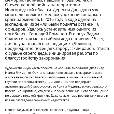
мемориал воинам, павшим в годы Великой
Отечественной войны на территории
Новгородской области. Деревня Давыдово уже
много лет является местом упокоения останков
красноармейцев. В 2016 году в ходе одной из
экспедиций из земли были подняты останки 16
офицеров. Удалось установить имя одного из
погибших – Геннадий Романов. Его внук Вадим
Саяпин искал место гибели деда в течение 15 лет,
лично участвовал в экспедициях «Долины»,
неоднократно посещал Старорусский район. Узнав
о судьбе своего деда, инициировал работы по
благоустройству захоронения.
Художественную часть проекта мемориала выполнила дизайнер
Ирина Якименко. Оригинальная идея создать мемориал в виде
листка вяза, была с блеском воплощена в жизнь мемориальной
группой поисковой экспедиции «Долина» при поддержке
администраций Старорусского района и Медниковского сельского
поселения. Приятно, что дизайнерское решение и его воплощение
не вызвало никакой критики. Даже самые ярые противники всего и
вся не разглядели серьёзных недостатков.
Проект задуман и выполнен на совесть, с душой. Люди,