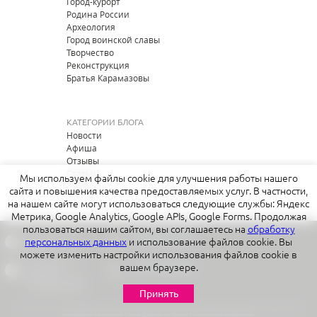
Город-курорт
Родина России
Археология
Город воинской славы
Творчество
Реконструкция
Братья Карамазовы
КАТЕГОРИИ БЛОГА
Новости
Афиша
Отзывы
Статьи
Мы используем файлы cookie для улучшения работы нашего
Опросы
сайта и повышения качества предоставляемых услуг. В частности,
на нашем сайте могут использоваться следующие службы: Яндекс
Метрика, Google Analytics, Google APIs, Google Forms. Продолжая
пользоваться нашим сайтом, вы соглашаетесь на
обработку
ЦЕНТРАЛЬНЫЙ
+7 (911) 633-30-30
персональных данных
и использование файлов cookie. Вы
ОФИС
Воскресенская, 6
можете изменить настройки использования файлов cookie в
вашем браузере.
ИНФОЦЕНТР В
+7 (911) 634-99-99
КУРОРТЕ
Питьевая галерея
Минеральная, 62
Принять
Вся информация, размещённая на сайте, носит информационный характер и не является рекламой и публичной офертой.
Копирование материалов с сайта допускается только с письменного разрешения.