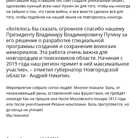
работавшие над «Павшим листом» создали уникальный объект,
одинаково нужный всем нам! Нужен он для того, чтобы мы никогда
не забыли о том, что такое война, и все вместе сделали всё для
того, чтобы подобное на нашей земле не повторилось никогда.
«Хотелось бы сказать огромное спасибо нашему
Президенту Владимиру Владимировичу Путину за
его решение о разработке специальной
программы создания и сохранения воинских
мемориалов. Эта работа очень важна для
новгородцев и поисковиков области. Начиная с
2019 года наш регион примет в ней максимальное
участие», – отметил губернатор Новгородской
области - Андрей Никитин.
Мероприятие собрало сотни людей. Многие плакали. Боль, от
незаживающей раны, оставленной нам фашистами, не пройдёт
никогда! Как не прошла она после Московского пожара 1812 года
или после уничтожения Рязани монголами. Боль притупляется, но
до конца не утихает.
Мы помним!