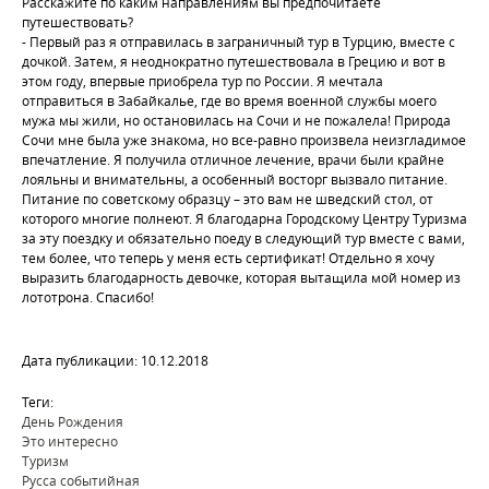
Расскажите по каким направлениям вы предпочитаете
путешествовать?
- Первый раз я отправилась в заграничный тур в Турцию, вместе с
дочкой. Затем, я неоднократно путешествовала в Грецию и вот в
этом году, впервые приобрела тур по России. Я мечтала
отправиться в Забайкалье, где во время военной службы моего
мужа мы жили, но остановилась на Сочи и не пожалела! Природа
Сочи мне была уже знакома, но все-равно произвела неизгладимое
впечатление. Я получила отличное лечение, врачи были крайне
лояльны и внимательны, а особенный восторг вызвало питание.
Питание по советскому образцу – это вам не шведский стол, от
которого многие полнеют. Я благодарна Городскому Центру Туризма
за эту поездку и обязательно поеду в следующий тур вместе с вами,
тем более, что теперь у меня есть сертификат! Отдельно я хочу
выразить благодарность девочке, которая вытащила мой номер из
лототрона. Спасибо!
Дата публикации: 10.12.2018
Теги:
День Рождения
Это интересно
Туризм
Русса событийная