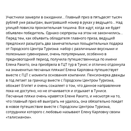
Участники замерли в ожидании… Главный приз в пятьдесят тысяч
рублей уже разыгран, выигравший номер в руках у ведущего… Над
улицей повисла пронзительная тишина. Все ждут, когда же будет
объявлен победитель. Однако сюрпризы на этом не закончились…
Перед тем, как объявить обладателя главного приза, ведущий
предложил разыграть два замечательных поощрительных подарка
от Городского Центра Туризма: набор с различными вкусными и
полезными сувенирами, очень популярными, особенно в
предновогодний период, получила путешественница по имени
Елена Ракито, она приобрела в ГЦТ тур в Тунис и отлично отдохнула
на знаменитых песчаных пляжах! Елена Карловна путешествует
вместе с ГЦТ с момента основания компании. Пенсионерка дважды
в год летает за границу вместе с Городским Центром Туризма,
обожает Египет и очень сожалеет о том, что данное направление
пока не доступно, но не отчаивается и отдыхает в Тунисе.
Песчаные пляжи очень нравятся Елене Ракито, и несмотря на то,
что главный приз ей выиграть не удалось, она обязательно поедет
в новое путешествие вместе с Городским Центром Туризма,
сотрудники которого с любовью называют Елену Карловну своим
«талисманом».