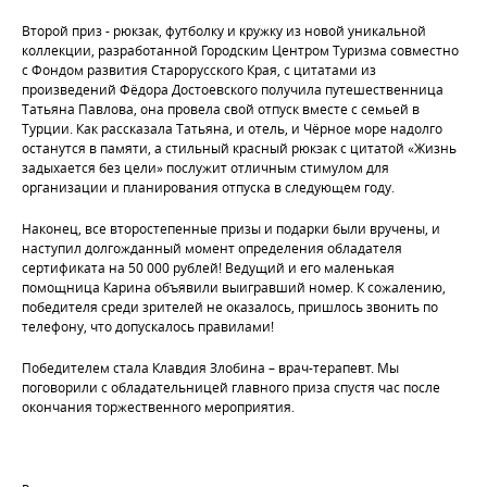
Второй приз - рюкзак, футболку и кружку из новой уникальной
коллекции, разработанной Городским Центром Туризма совместно
с Фондом развития Старорусского Края, с цитатами из
произведений Фёдора Достоевского получила путешественница
Татьяна Павлова, она провела свой отпуск вместе с семьей в
Турции. Как рассказала Татьяна, и отель, и Чёрное море надолго
останутся в памяти, а стильный красный рюкзак с цитатой «Жизнь
задыхается без цели» послужит отличным стимулом для
организации и планирования отпуска в следующем году.
Наконец, все второстепенные призы и подарки были вручены, и
наступил долгожданный момент определения обладателя
сертификата на 50 000 рублей! Ведущий и его маленькая
помощница Карина объявили выигравший номер. К сожалению,
победителя среди зрителей не оказалось, пришлось звонить по
телефону, что допускалось правилами!
Победителем стала Клавдия Злобина – врач-терапевт. Мы
поговорили с обладательницей главного приза спустя час после
окончания торжественного мероприятия.