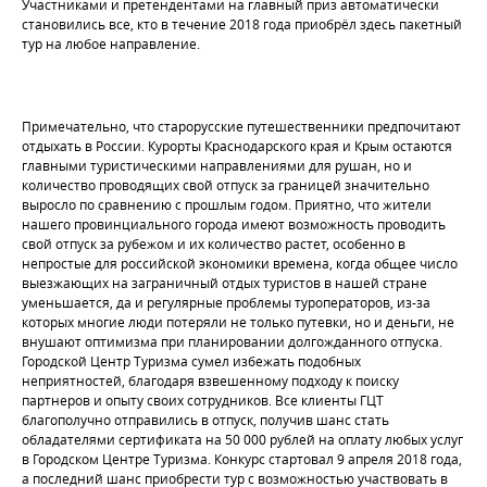
Участниками и претендентами на главный приз автоматически
становились все, кто в течение 2018 года приобрёл здесь пакетный
тур на любое направление.
Примечательно, что старорусские путешественники предпочитают
отдыхать в России. Курорты Краснодарского края и Крым остаются
главными туристическими направлениями для рушан, но и
количество проводящих свой отпуск за границей значительно
выросло по сравнению с прошлым годом. Приятно, что жители
нашего провинциального города имеют возможность проводить
свой отпуск за рубежом и их количество растет, особенно в
непростые для российской экономики времена, когда общее число
выезжающих на заграничный отдых туристов в нашей стране
уменьшается, да и регулярные проблемы туроператоров, из-за
которых многие люди потеряли не только путевки, но и деньги, не
внушают оптимизма при планировании долгожданного отпуска.
Городской Центр Туризма сумел избежать подобных
неприятностей, благодаря взвешенному подходу к поиску
партнеров и опыту своих сотрудников. Все клиенты ГЦТ
благополучно отправились в отпуск, получив шанс стать
обладателями сертификата на 50 000 рублей на оплату любых услуг
в Городском Центре Туризма. Конкурс стартовал 9 апреля 2018 года,
а последний шанс приобрести тур с возможностью участвовать в