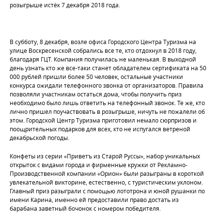
розыгрыше истёк 7 декабря 2018 года.
В субботу, 8 декабря, возле офиса Городского Центра Туризма на
улице Воскресенской собрались все те, кто отдохнул в 2018 году,
благодаря ГЦТ. Компания получилась не маленькая. В выходной
день узнать кто же все-таки станет обладателем сертификата на 50
000 рублей пришли более 50 человек, остальные участники
конкурса ожидали телефонного звонка от организаторов. Правила
позволяли участникам остаться дома, чтобы получить приз
необходимо было лишь ответить на телефонный звонок. Те же, кто
лично пришел поучаствовать в розыгрыше, ничуть не пожалели об
этом. Городской Центр Туризма приготовил немало сюрпризов и
поощрительных подарков для всех, кто не испугался ветреной
декабрьской погоды.
Конфеты из серии «Приветъ из Старой Руссы», набор уникальных
открыток с видами города и фирменные кружки от Рекламно-
Производственной компании «Орион» были разыграны в короткой
увлекательной викторине, естественно, с туристическим уклоном.
Главный приз разыграли с помощью лототрона и юной рушанки по
имени Карина, именно ей предоставили право достать из
барабана заветный бочонок с номером победителя.