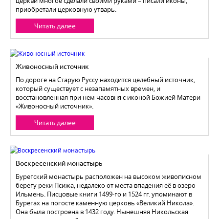
церкви многое сделали своими руками – писали иконы,
приобретали церковную утварь.
Читать далее
Живоносный источник
По дороге на Старую Руссу находится целебный источник,
который существует с незапамятных времен, и
восстановленная при нем часовня с иконой Божией Матери
«Живоносный источник».
Читать далее
Воскресенский монастырь
Бурегский монастырь расположен на высоком живописном
берегу реки Псижа, недалеко от места впадения её в озеро
Ильмень. Писцовые книги 1499-го и 1524 гг. упоминают в
Бурегах на погосте каменную церковь «Великий Никола».
Она была построена в 1432 году. Нынешняя Никольская