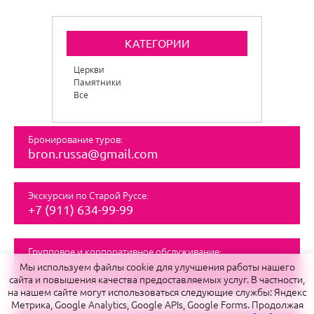
КАТЕГОРИИ
Церкви
Памятники
Все
Бронирование туров:
bron.russa@gmail.com
Экскурсии по Старой Руссе:
+7 (911) 634-99-99
Групповое и корпоративное обслуживание:
+7 (911) 600-29-77
Мы используем файлы cookie для улучшения работы нашего
tour.russa@gmail.com
сайта и повышения качества предоставляемых услуг. В частности,
на нашем сайте могут использоваться следующие службы: Яндекс
Метрика, Google Analytics, Google APIs, Google Forms. Продолжая