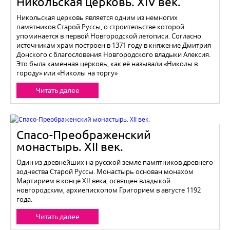
Никольская церковь. XIV век.
Никольская церковь является одним из немногих
памятников Старой Руссы, о строительстве которой
упоминается в первой Новгородской летописи. Согласно
источникам храм построен в 1371 году в княжение Дмитрия
Донского с благословения Новгородского владыки Алексия.
Это была каменная церковь, как её называли «Николы в
городу» или «Николы на торгу»
Читать далее
Спасо-Преображенский
монастырь. ХII век.
Один из древнейших на русской земле памятников древнего
зодчества Старой Руссы. Монастырь основан монахом
Мартирием в конце ХII века‚ освящен владыкой
новгородским, архиепископом Григорием в августе 1192
года.
Читать далее